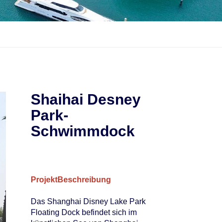
Shaihai Desney
Park-
Schwimmdock
Projekt
Beschreibung
Das Shanghai Disney Lake Park
Floating Dock befindet sich im